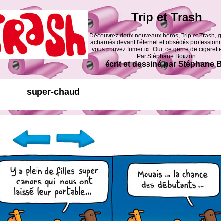
Trip et Trash
Découvrez deux nouveaux héros, Trip et Trash, 
acharnés devant l'éternel et obsédés professionn
vous pouvez fumer ici. Oui, ce genre de cigarette
Par Stéphane Bouzon.
écrit et dessiné par Stéphane
super-chaud