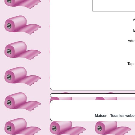
A
E
Adr
Tape
Maison
-
Tous les web