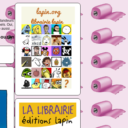
glandeurs
els. Oui,
 aussi...
 Bouzon