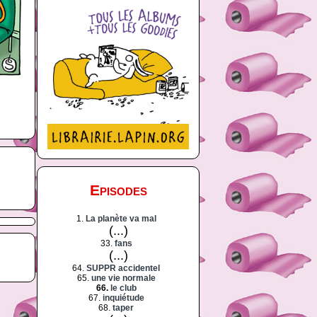
Episodes
1.
La planète va mal
(...)
33.
fans
(...)
64.
SUPPR accidentel
65.
une vie normale
66.
le club
67.
inquiétude
68.
taper