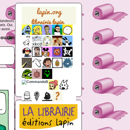
glandeurs
els. Oui,
 aussi...
 Bouzon