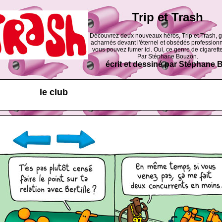
Trip et Trash
Découvrez deux nouveaux héros, Trip et Trash, 
acharnés devant l'éternel et obsédés professionn
vous pouvez fumer ici. Oui, ce genre de cigarette
Par Stéphane Bouzon.
écrit et dessiné par Stéphane
le club