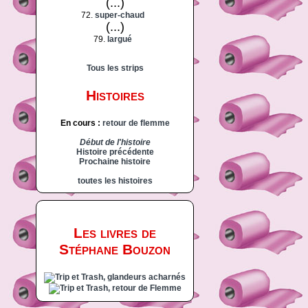
(...)
72.
super-chaud
(...)
79.
largué
Tous les strips
Histoires
En cours :
retour de flemme
Début de l'histoire
Histoire précédente
Prochaine histoire
toutes les histoires
Les livres de
Stéphane Bouzon