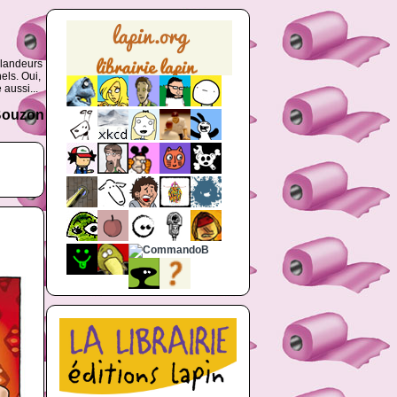
glandeurs
els. Oui,
 aussi...
 Bouzon