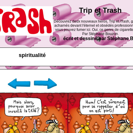
Trip et Trash
Découvrez deux nouveaux héros, Trip et Trash, 
acharnés devant l'éternel et obsédés professionn
vous pouvez fumer ici. Oui, ce genre de cigarette
Par Stéphane Bouzon.
écrit et dessiné par Stéphane
spiritualité