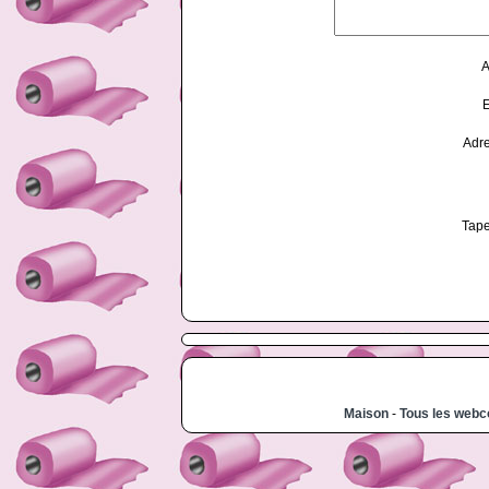
A
E
Adr
Tape
Maison
-
Tous les web