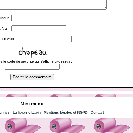
uteur :
-Mail :
esse web :
z le code de sécurité qui s'affiche ci-dessus :
Mini menu
comics
-
La librairie Lapin
-
Mentions légales et RGPD
-
Contact