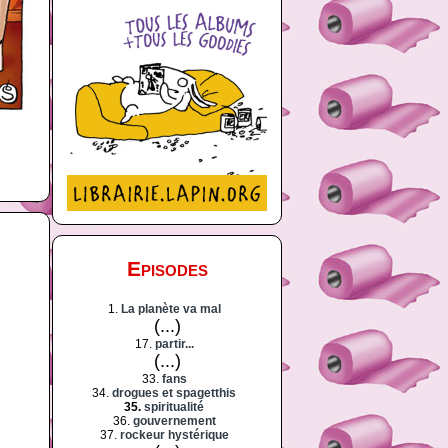
Episodes
1.
La planète va mal
(...)
17.
partir...
(...)
33.
fans
34.
drogues et spagetthis
35.
spiritualité
36.
gouvernement
37.
rockeur hystérique