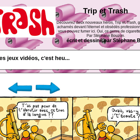
Trip et Trash
Découvrez deux nouveaux héros, Trip et Trash, 
acharnés devant l'éternel et obsédés professionn
vous pouvez fumer ici. Oui, ce genre de cigarette
Par Stéphane Bouzon.
écrit et dessiné par Stéphane
les jeux vidéos, c'est heu...