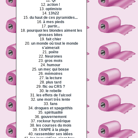
11.
QI
12.
action !
13.
optimiste
14.
13h22
15.
du haut de ces pyramides...
16.
à mes pieds
17.
partir...
18.
pourquoi les blondes aiment les
grosses bites
19.
fait chier
20.
un monde où tout le monde
s'aimerait
21.
poète
22.
Neurones
23.
gros mots
24.
humour
25.
un mec qui bosse
26.
mémoires
27.
la lecture
28.
plus tard
29.
flic ou CRS ?
30.
le rebelle
31.
les effets de l'alcool
32.
une mort très lente
33.
fans
34.
drogues et spagetthis
35.
spiritualité
36.
gouvernement
37.
rockeur hystérique
38.
les courses du mois
39.
l'ANPE à la plage
40.
rassembler ses idées