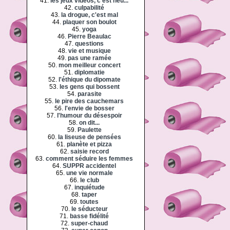
41.
les jeux vidéos, c'est heu...
42.
culpabilité
43.
la drogue, c'est mal
44.
plaquer son boulot
45.
yoga
46.
Pierre Beaulac
47.
questions
48.
vie et musique
49.
pas une ramée
50.
mon meilleur concert
51.
diplomatie
52.
l'éthique du dipomate
53.
les gens qui bossent
54.
parasite
55.
le pire des cauchemars
56.
l'envie de bosser
57.
l'humour du désespoir
58.
on dit...
59.
Paulette
60.
la liseuse de pensées
61.
planète et pizza
62.
saisie record
63.
comment séduire les femmes
64.
SUPPR accidentel
65.
une vie normale
66.
le club
67.
inquiétude
68.
taper
69.
toutes
70.
le séducteur
71.
basse fidélité
72.
super-chaud