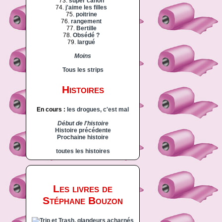
73.
super canon
74.
j'aime les filles
75.
poitrine
76.
rangement
77.
Bertille
78.
Obsédé ?
79.
largué
Moins
Tous les strips
Histoires
En cours :
les drogues, c'est mal
Début de l'histoire
Histoire précédente
Prochaine histoire
toutes les histoires
Les livres de
Stéphane Bouzon