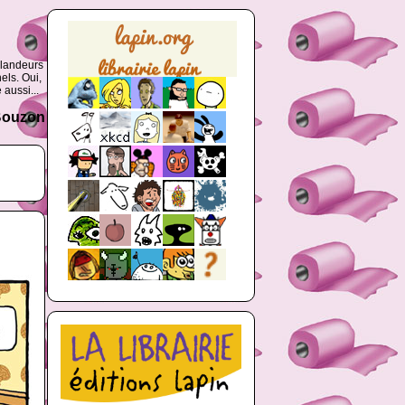
glandeurs
els. Oui,
 aussi...
 Bouzon