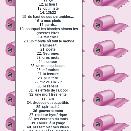
11.
QI
12.
action !
13.
optimiste
14.
13h22
15.
du haut de ces pyramides...
16.
à mes pieds
17.
partir...
18.
pourquoi les blondes aiment les
grosses bites
19.
fait chier
20.
un monde où tout le monde
s'aimerait
21.
poète
22.
Neurones
23.
gros mots
24.
humour
25.
un mec qui bosse
26.
mémoires
27.
la lecture
28.
plus tard
29.
flic ou CRS ?
30.
le rebelle
31.
les effets de l'alcool
32.
une mort très lente
33.
fans
34.
drogues et spagetthis
35.
spiritualité
36.
gouvernement
37.
rockeur hystérique
38.
les courses du mois
39.
l'ANPE à la plage
40.
rassembler ses idées