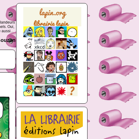
glandeurs
els. Oui,
 aussi...
 Bouzon