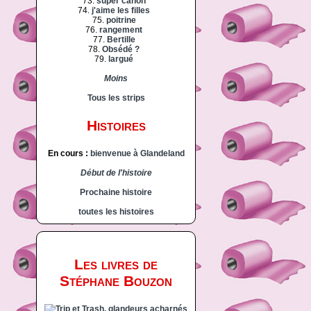
73.
super canon
74.
j'aime les filles
75.
poitrine
76.
rangement
77.
Bertille
78.
Obsédé ?
79.
largué
Moins
Tous les strips
Histoires
En cours :
bienvenue à Glandeland
Début de l'histoire
Prochaine histoire
toutes les histoires
Les livres de
Stéphane Bouzon