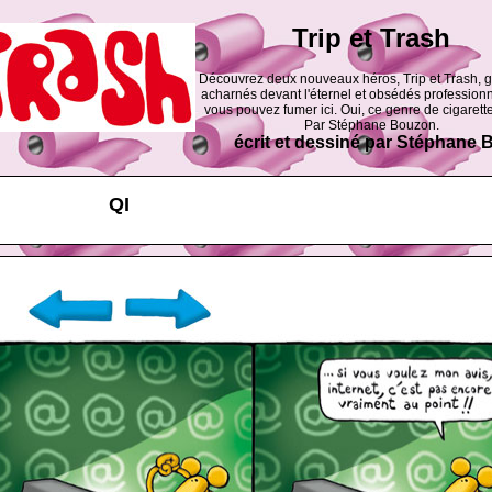
Trip et Trash
Découvrez deux nouveaux héros, Trip et Trash, 
acharnés devant l'éternel et obsédés professionn
vous pouvez fumer ici. Oui, ce genre de cigarette
Par Stéphane Bouzon.
écrit et dessiné par Stéphane
QI