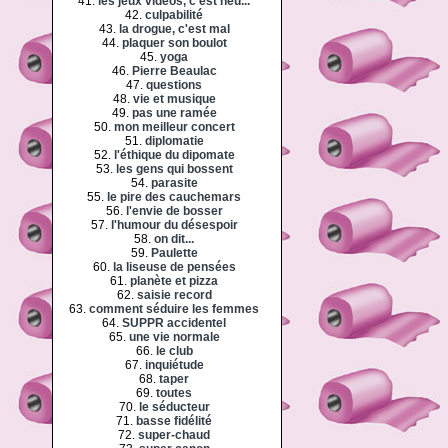
41.
les jeux vidéos, c'est heu...
42.
culpabilité
43.
la drogue, c'est mal
44.
plaquer son boulot
45.
yoga
46.
Pierre Beaulac
47.
questions
48.
vie et musique
49.
pas une ramée
50.
mon meilleur concert
51.
diplomatie
52.
l'éthique du dipomate
53.
les gens qui bossent
54.
parasite
55.
le pire des cauchemars
56.
l'envie de bosser
57.
l'humour du désespoir
58.
on dit...
59.
Paulette
60.
la liseuse de pensées
61.
planète et pizza
62.
saisie record
63.
comment séduire les femmes
64.
SUPPR accidentel
65.
une vie normale
66.
le club
67.
inquiétude
68.
taper
69.
toutes
70.
le séducteur
71.
basse fidélité
72.
super-chaud