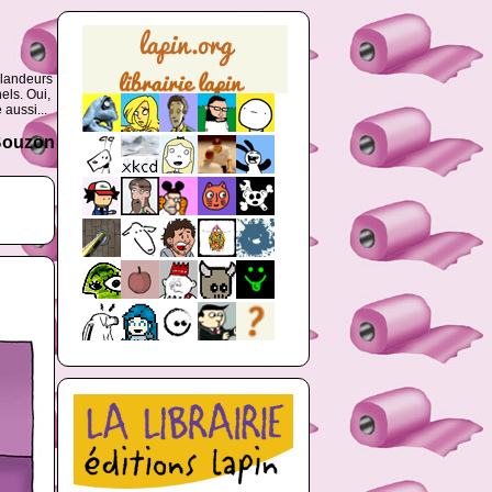
glandeurs
els. Oui,
 aussi...
 Bouzon