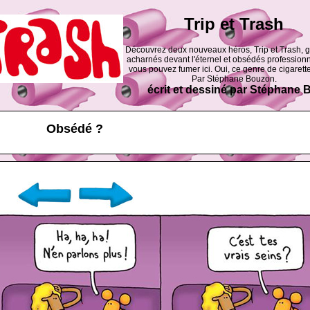
Trip et Trash
Découvrez deux nouveaux héros, Trip et Trash, 
acharnés devant l'éternel et obsédés professionn
vous pouvez fumer ici. Oui, ce genre de cigarette
Par Stéphane Bouzon.
écrit et dessiné par Stéphane
Obsédé ?