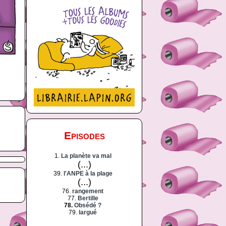
Episodes
1.
La planète va mal
(...)
39.
l'ANPE à la plage
(...)
76.
rangement
77.
Bertille
78.
Obsédé ?
79.
largué